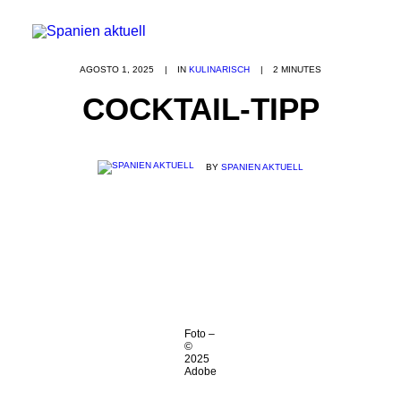
AGOSTO 1, 2025
|
IN
KULINARISCH
|
2 MINUTES
COCKTAIL-TIPP
BY
SPANIEN AKTUELL
Foto –
©
2025
Adobe