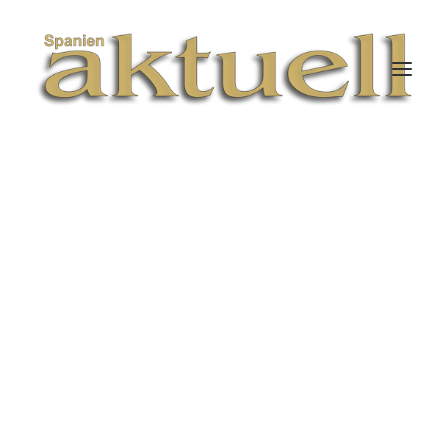
JULIO 1, 2026
|
IN
RECHT
|
3 MINUTES
Abholzung senkt
Amazonas Stabilität