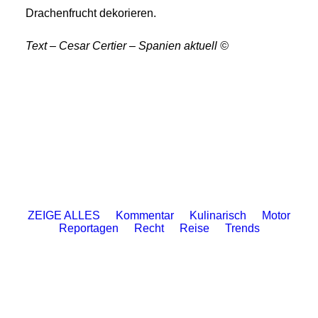
Drachenfrucht dekorieren.
Text – Cesar Certier – Spanien aktuell ©
ZEIGE ALLES
Kommentar
Kulinarisch
Motor
Reportagen
Recht
Reise
Trends
agosto 1, 2026
Familien Urlaub Fuerteventura
agosto 1, 2026
Outdoortrends August 2026
agosto 1, 2026