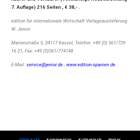
7. Auflage) 216 Seiten , € 38,- .
edition für internationale Wirtschaft Verlagsauslieferung
W. Jenior
Marienstraße 5, 34117 Kassel, Telefon: +49 (0) 561/739
16 21, Fax: +49 (0)561/774148
E-Mail:
service@jenior.de
,
www.edition-spanien.de
ZEIGE ALLES
Kommentar
Kulinarisch
Motor