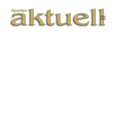
JULIO 1, 2026
|
IN
RECHT
|
3 MINUTES
Eigentum ‑ Propiedad