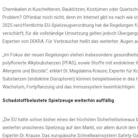
Chemikalien in Kuscheltieren, Bauklötzen, Kostümen oder Quietsche-
Problem? Offenbar noch nicht, denn im Internet gibt es nach wie v
2025 veröffentlichte EU-Spielzeugverordnung hat die Regelungen fü
verschärft, für die vollständige Umsetzung gelten jedoch Übergangs
Experten von DEKRA. Für Verbraucher heißt das weiterhin: Augen au
„Im Fokus der neuen Regelungen stehen insbesondere gesundheits
polyflorierte Alkylsubstanzen (PFAS), sowie Stoffe mit endokriner
Allergene und Biozide“, erklärt Dr. Magdalena Krause, Expertin fü
Substanzen (endokrine Disruptoren) können beispielsweise in das
Wachstum, Fortpflanzung und das Immunsystem beeinträchtigen.
Schadstoffbelastete Spielzeuge weiterhin auffällig
„Die EU hatte schon bisher eines der höchsten Sicherheitsniveaus 
weiterhin unsicheres Spielzeug auf den Markt, vor allem durch den
Expertin Dr. Krause. Das europäische Schnellwarnsystem Safety-Gat