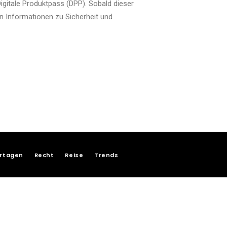
igitale Produktpass (DPP). Sobald dieser
en Informationen zu Sicherheit und
rtagen
Recht
Reise
Trends