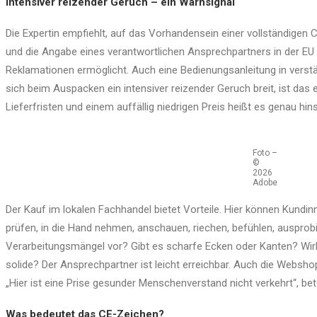
Intensiver reizender Geruch – ein Warnsignal
Die Expertin empfiehlt, auf das Vorhandensein einer vollständigen
und die Angabe eines verantwortlichen Ansprechpartners in der EU
Reklamationen ermöglicht. Auch eine Bedienungsanleitung in verstä
sich beim Auspacken ein intensiver reizender Geruch breit, ist das 
Lieferfristen und einem auffällig niedrigen Preis heißt es genau hi
Foto –
©
2026
Adobe
Der Kauf im lokalen Fachhandel bietet Vorteile. Hier können Kundi
prüfen, in die Hand nehmen, anschauen, riechen, befühlen, ausprobi
Verarbeitungsmängel vor? Gibt es scharfe Ecken oder Kanten? Wir
solide? Der Ansprechpartner ist leicht erreichbar. Auch die Websho
„Hier ist eine Prise gesunder Menschenverstand nicht verkehrt“, bet
Was bedeutet das CE-Zeichen?