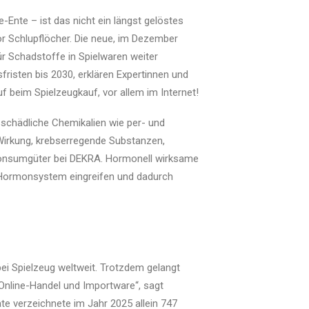
Ente – ist das nicht ein längst gelöstes
or Schlupflöcher. Die neue, im Dezember
r Schadstoffe in Spielwaren weiter
fristen bis 2030, erklären Expertinnen und
f beim Spielzeugkauf, vor allem im Internet!
schädliche Chemikalien wie per- und
 Wirkung, krebserregende Substanzen,
r Konsumgüter bei DEKRA. Hormonell wirksame
 Hormonsystem eingreifen und dadurch
bei Spielzeug weltweit. Trotzdem gelangt
 Online-Handel und Importware“, sagt
e verzeichnete im Jahr 2025 allein 747