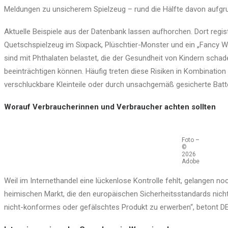
Meldungen zu unsicherem Spielzeug – rund die Hälfte davon aufgr
Aktuelle Beispiele aus der Datenbank lassen aufhorchen. Dort regis
Quetschspielzeug im Sixpack, Plüschtier-Monster und ein „Fancy 
sind mit Phthalaten belastet, die der Gesundheit von Kindern sch
beeinträchtigen können. Häufig treten diese Risiken in Kombinatio
verschluckbare Kleinteile oder durch unsachgemäß gesicherte Batte
Worauf Verbraucherinnen und Verbraucher achten sollten
Foto –
©
2026
Adobe
Weil im Internethandel eine lückenlose Kontrolle fehlt, gelangen no
heimischen Markt, die den europäischen Sicherheitsstandards nicht 
nicht-konformes oder gefälschtes Produkt zu erwerben“, betont D