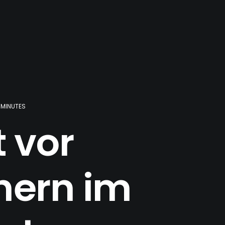
 MINUTES
 vor
hern im