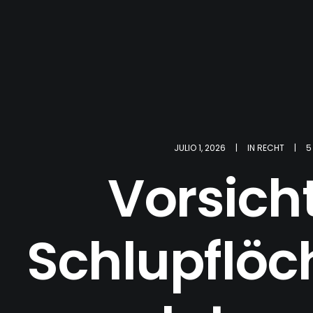
JULIO 1, 2026
|
IN
RECHT
|
5
Vorsicht
Schlupflöc