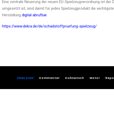
Eine zentrale Neuerung der neuen EU-Spielzeugverordnung ist der D
umgesetzt ist, sind damit für jedes Spielzeugprodukt die wichtigst
Herstellung
digital abrufbar
.
https://www.dekra.de/de/schadstoffpruefung-spielzeug/
ZEIGE ALLES
Kommentar
Kulinarisch
Motor
Repo
laub Fuerteventura