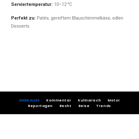
Serviertemperatur:
10–12 °C
Perfekt zu:
Patés, gereiftem Blauschimmelkäse, edlen
Desserts
ZEIGE ALLES
Kommentar
Kulinarisch
Motor
Reportagen
Recht
Reise
Trends
agosto 1, 2026
agosto 1, 2026
Familien Urlaub Fuerteventura