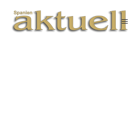
FEBRERO 1, 2026
|
IN
KULINARISCH
|
3 MINUTES
Weinempfehlung
Januar 2026 - Bodega
Vega Sicilia – Eine
Legende aus Ribera