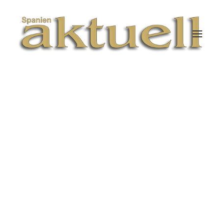
JUNIO 1, 2026
|
IN
KULINARISCH
|
19 MINUTES
Asturiens Küche –
Kraftvoll, ursprünglich
und von
außergewöhnlicher