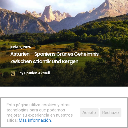
junio 1, 2026
Asturien – Spaniens Grünes Geheimnis
Zwischen Atlantik Und Bergen
by Spanien Aktuell
Esta página utiliza cookies y otras
tecnologías para que podamos
Acepto
Rechazo
mejorar su experiencia en nuestros
sitios:
Más información.