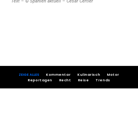
Text – © Spanien aktuell – Cesar Certier
ZEIGE ALLES
Kommentar
Kulinarisch
Motor
Reportagen
Recht
Reise
Trends