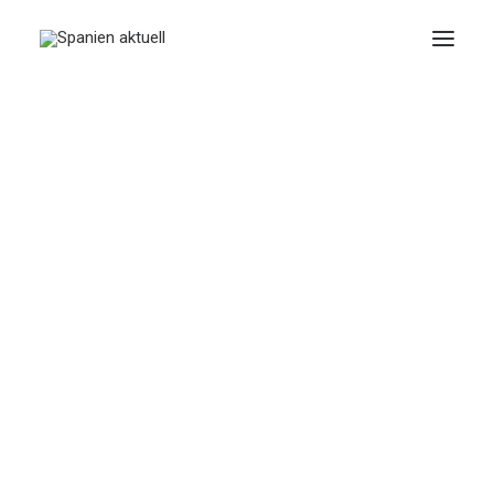
ABRIL 1, 2025
|
IN
RECHT
|
5 MINUTES
Garden Florymar: Wir
verwandeln Ihren
Garten in den Raum
Ihrer Träume
BY
SPANIEN AKTUELL