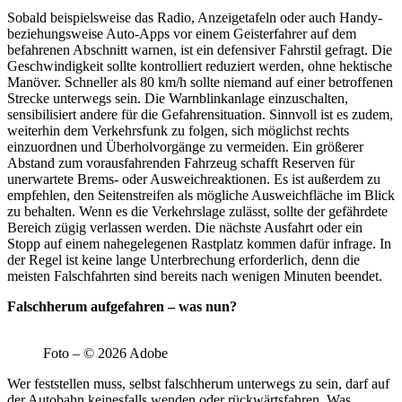
Sobald beispielsweise das Radio, Anzeigetafeln oder auch Handy-
beziehungsweise Auto-Apps vor einem Geisterfahrer auf dem
befahrenen Abschnitt warnen, ist ein defensiver Fahrstil gefragt. Die
Geschwindigkeit sollte kontrolliert reduziert werden, ohne hektische
Manöver. Schneller als 80 km/h sollte niemand auf einer betroffenen
Strecke unterwegs sein. Die Warnblinkanlage einzuschalten,
sensibilisiert andere für die Gefahrensituation. Sinnvoll ist es zudem,
weiterhin dem Verkehrsfunk zu folgen, sich möglichst rechts
einzuordnen und Überholvorgänge zu vermeiden. Ein größerer
Abstand zum vorausfahrenden Fahrzeug schafft Reserven für
unerwartete Brems- oder Ausweichreaktionen. Es ist außerdem zu
empfehlen, den Seitenstreifen als mögliche Ausweichfläche im Blick
zu behalten. Wenn es die Verkehrslage zulässt, sollte der gefährdete
Bereich zügig verlassen werden. Die nächste Ausfahrt oder ein
Stopp auf einem nahegelegenen Rastplatz kommen dafür infrage. In
der Regel ist keine lange Unterbrechung erforderlich, denn die
meisten Falschfahrten sind bereits nach wenigen Minuten beendet.
Falschherum aufgefahren – was nun?
Foto – © 2026 Adobe
Wer feststellen muss, selbst falschherum unterwegs zu sein, darf auf
der Autobahn keinesfalls wenden oder rückwärtsfahren. Was