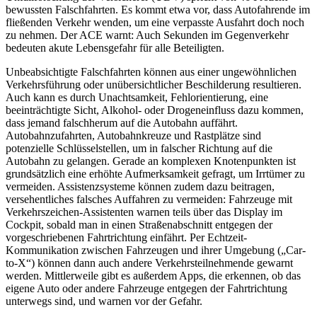
bewussten Falschfahrten. Es kommt etwa vor, dass Autofahrende im
fließenden Verkehr wenden, um eine verpasste Ausfahrt doch noch
zu nehmen. Der ACE warnt: Auch Sekunden im Gegenverkehr
bedeuten akute Lebensgefahr für alle Beteiligten.
Unbeabsichtigte Falschfahrten können aus einer ungewöhnlichen
Verkehrsführung oder unübersichtlicher Beschilderung resultieren.
Auch kann es durch Unachtsamkeit, Fehlorientierung, eine
beeinträchtigte Sicht, Alkohol- oder Drogeneinfluss dazu kommen,
dass jemand falschherum auf die Autobahn auffährt.
Autobahnzufahrten, Autobahnkreuze und Rastplätze sind
potenzielle Schlüsselstellen, um in falscher Richtung auf die
Autobahn zu gelangen. Gerade an komplexen Knotenpunkten ist
grundsätzlich eine erhöhte Aufmerksamkeit gefragt, um Irrtümer zu
vermeiden. Assistenzsysteme können zudem dazu beitragen,
versehentliches falsches Auffahren zu vermeiden: Fahrzeuge mit
Verkehrszeichen-Assistenten warnen teils über das Display im
Cockpit, sobald man in einen Straßenabschnitt entgegen der
vorgeschriebenen Fahrtrichtung einfährt. Per Echtzeit-
Kommunikation zwischen Fahrzeugen und ihrer Umgebung („Car-
to-X“) können dann auch andere Verkehrsteilnehmende gewarnt
werden. Mittlerweile gibt es außerdem Apps, die erkennen, ob das
eigene Auto oder andere Fahrzeuge entgegen der Fahrtrichtung
unterwegs sind, und warnen vor der Gefahr.