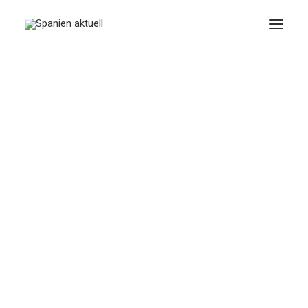
ENERO 1, 2025
|
IN
TRENDS
|
3 MINUTES
Outdoortrends
Januar 2025
BY
SPANIEN AKTUELL
Stadtelektrorad HIMIWAY A7 PRO