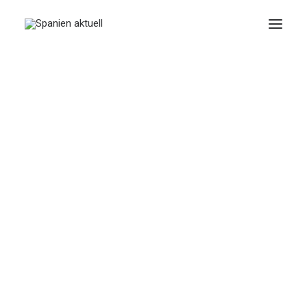
FEBRERO 1, 2026
|
IN
RECHT
|
2 MINUTES
Profitable
Unternehmen sind oft
Umweltsünder
BY
SPANIEN AKTUELL