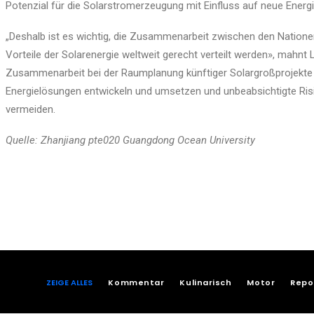
Potenzial für die Solarstromerzeugung mit Einfluss auf neue Energi
„Deshalb ist es wichtig, die Zusammenarbeit zwischen den Nationen
Vorteile der Solarenergie weltweit gerecht verteilt werden», mahn
Zusammenarbeit bei der Raumplanung künftiger Solargroßprojekte s
Energielösungen entwickeln und umsetzen und unbeabsichtigte Risi
vermeiden.
Quelle: Zhanjiang pte020 Guangdong Ocean University
ZEIGE ALLES
Kommentar
Kulinarisch
Motor
Repo