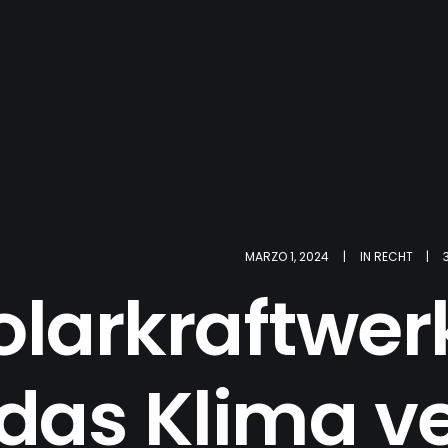
MARZO 1, 2024
|
IN
RECHT
|
olarkraftwe
das Klima v