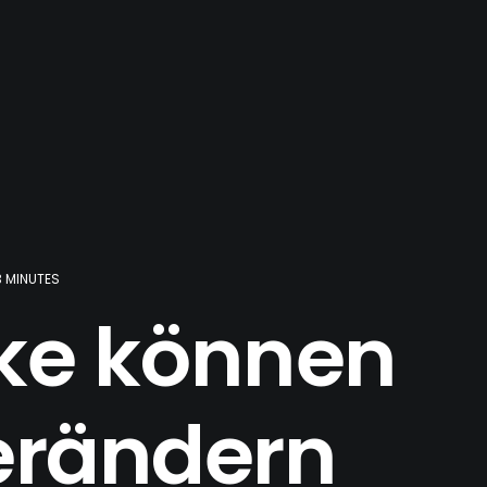
3 MINUTES
rke können
erändern