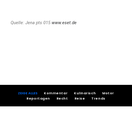
Quelle: Jena pts 015
www.eset.de
ZEIGE ALLES
Kommentar
Kulinarisch
Motor
Reportagen
Recht
Reise
Trends
agosto 1, 2026
agosto 1, 2026
Familien Urlaub Fuerteventura