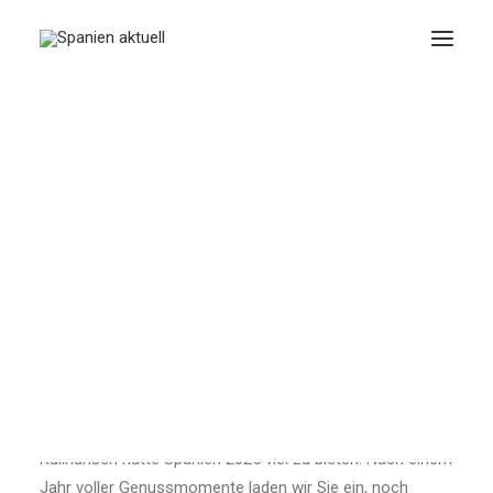
DICIEMBRE 1, 2025
|
IN
KULINARISCH
|
23 MINUTES
Kulinarische
Höhepunkte 2025
BY
SPANIEN AKTUELL
Kulinarisch hatte Spanien 2025 viel zu bieten. Nach einem
Jahr voller Genussmomente laden wir Sie ein, noch