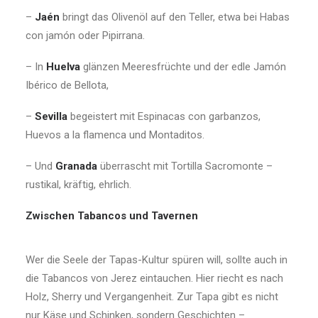
–
Jaén
bringt das Olivenöl auf den Teller, etwa bei Habas
con jamón oder Pipirrana.
– In
Huelva
glänzen Meeresfrüchte und der edle Jamón
Ibérico de Bellota,
–
Sevilla
begeistert mit Espinacas con garbanzos,
Huevos a la flamenca und Montaditos.
– Und
Granada
überrascht mit Tortilla Sacromonte –
rustikal, kräftig, ehrlich.
Zwischen Tabancos und Tavernen
Wer die Seele der Tapas-Kultur spüren will, sollte auch in
die Tabancos von Jerez eintauchen. Hier riecht es nach
Holz, Sherry und Vergangenheit. Zur Tapa gibt es nicht
nur Käse und Schinken, sondern Geschichten –