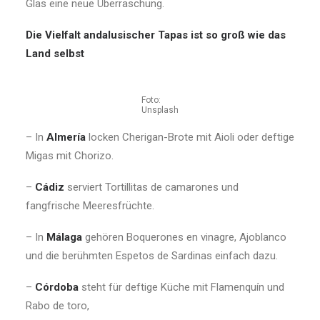
Glas eine neue Überraschung.
Die Vielfalt andalusischer Tapas ist so groß wie das
Land selbst
Foto:
Unsplash
– In
Almería
locken Cherigan-Brote mit Aioli oder deftige
Migas mit Chorizo.
–
Cádiz
serviert Tortillitas de camarones und
fangfrische Meeresfrüchte.
– In
Málaga
gehören Boquerones en vinagre, Ajoblanco
und die berühmten Espetos de Sardinas einfach dazu.
–
Córdoba
steht für deftige Küche mit Flamenquín und
Rabo de toro,