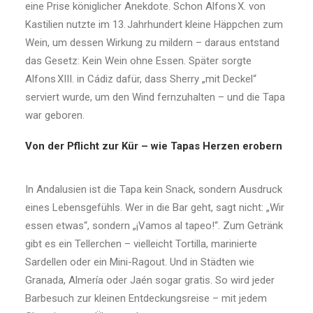
eine Prise königlicher Anekdote. Schon Alfons X. von
Kastilien nutzte im 13. Jahrhundert kleine Häppchen zum
Wein, um dessen Wirkung zu mildern – daraus entstand
das Gesetz: Kein Wein ohne Essen. Später sorgte
Alfons XIII. in Cádiz dafür, dass Sherry „mit Deckel“
serviert wurde, um den Wind fernzuhalten – und die Tapa
war geboren.
Von der Pflicht zur Kür – wie Tapas Herzen erobern
In Andalusien ist die Tapa kein Snack, sondern Ausdruck
eines Lebensgefühls. Wer in die Bar geht, sagt nicht: „Wir
essen etwas“, sondern „¡Vamos al tapeo!“. Zum Getränk
gibt es ein Tellerchen – vielleicht Tortilla, marinierte
Sardellen oder ein Mini-Ragout. Und in Städten wie
Granada, Almería oder Jaén sogar gratis. So wird jeder
Barbesuch zur kleinen Entdeckungsreise – mit jedem