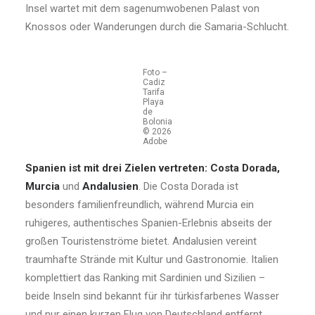
Insel wartet mit dem sagenumwobenen Palast von
Knossos oder Wanderungen durch die Samaria-Schlucht.
Foto –
Cadiz
Tarifa
Playa
de
Bolonia
© 2026
Adobe
Spanien ist mit drei Zielen vertreten:
Costa Dorada,
Murcia
und
Andalusien
. Die Costa Dorada ist
besonders familienfreundlich, während Murcia ein
ruhigeres, authentisches Spanien-Erlebnis abseits der
großen Touristenströme bietet. Andalusien vereint
traumhafte Strände mit Kultur und Gastronomie. Italien
komplettiert das Ranking mit Sardinien und Sizilien –
beide Inseln sind bekannt für ihr türkisfarbenes Wasser
und nur einen kurzen Flug von Deutschland entfernt.