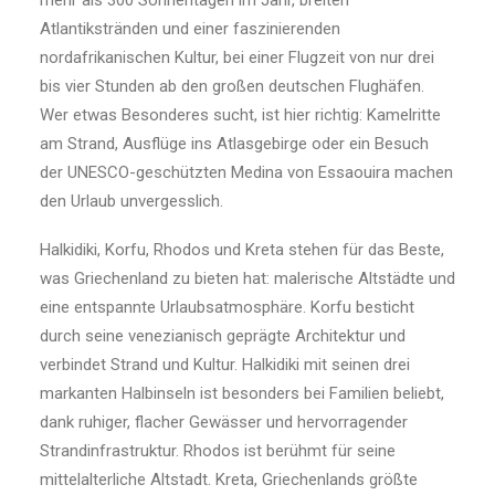
mehr als 300 Sonnentagen im Jahr, breiten
Atlantikstränden und einer faszinierenden
nordafrikanischen Kultur, bei einer Flugzeit von nur drei
bis vier Stunden ab den großen deutschen Flughäfen.
Wer etwas Besonderes sucht, ist hier richtig: Kamelritte
am Strand, Ausflüge ins Atlasgebirge oder ein Besuch
der UNESCO-geschützten Medina von Essaouira machen
den Urlaub unvergesslich.
Halkidiki, Korfu, Rhodos und Kreta stehen für das Beste,
was Griechenland zu bieten hat: malerische Altstädte und
eine entspannte Urlaubsatmosphäre. Korfu besticht
durch seine venezianisch geprägte Architektur und
verbindet Strand und Kultur. Halkidiki mit seinen drei
markanten Halbinseln ist besonders bei Familien beliebt,
dank ruhiger, flacher Gewässer und hervorragender
Strandinfrastruktur. Rhodos ist berühmt für seine
mittelalterliche Altstadt. Kreta, Griechenlands größte