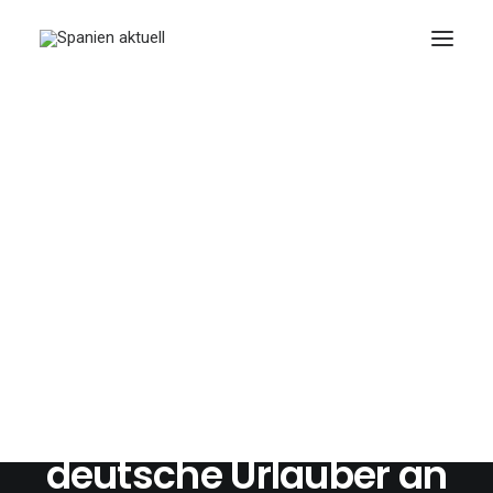
JUNIO 1, 2026
|
IN
REISE
|
2 MINUTES
Marokko und
Griechenland führen
die Liste der
günstigsten
Sommerreiseziele für
deutsche Urlauber an