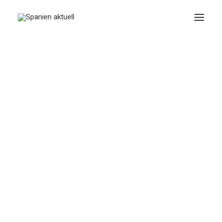
JUNIO 1, 2026
|
IN
RECHT
|
3 MINUTES
Mit Algen und
Austernschalen zum
Biodiesel
BY
SPANIEN AKTUELL