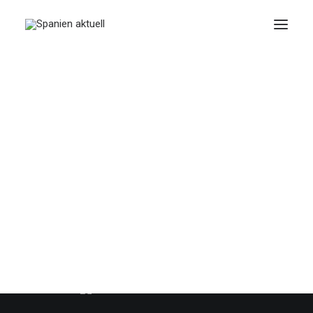
ENERO 1, 2026
|
IN
TRENDS
|
3 MINUTES
Outdoortrends
Januar 2026
BY
SPANIEN AKTUELL