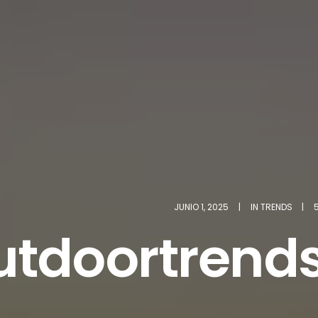
JUNIO 1, 2025
|
IN
TRENDS
|
tdoortrends