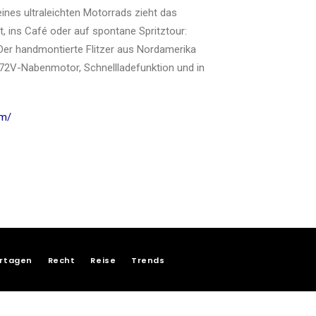
nes ultraleichten Motorrads zieht das
t, ins Café oder auf spontane Spritztour:
 Der handmontierte Flitzer aus Nordamerika
n 72V-Nabenmotor, Schnellladefunktion und in
om/
rtagen
Recht
Reise
Trends