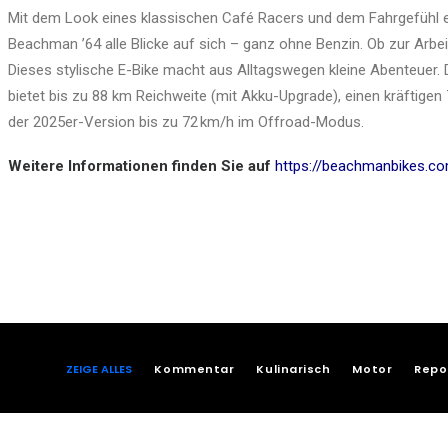
Mit dem Look eines klassischen Café Racers und dem Fahrgefühl ei
Beachman ’64 alle Blicke auf sich – ganz ohne Benzin. Ob zur Arbei
Dieses stylische E-Bike macht aus Alltagswegen kleine Abenteuer.
bietet bis zu 88 km Reichweite (mit Akku-Upgrade), einen kräftige
der 2025er-Version bis zu 72 km/h im Offroad-Modus.
Weitere Informationen finden Sie auf
https://beachmanbikes.c
ZEIGE ALLES
Kommentar
Kulinarisch
Motor
Repo