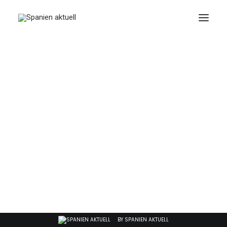
JULIO 1, 2026
|
IN
RECHT
|
2 MINUTES
Brushing: Gefährliche
QR-Codes in
Geschenkpaketen
BY
SPANIEN AKTUELL