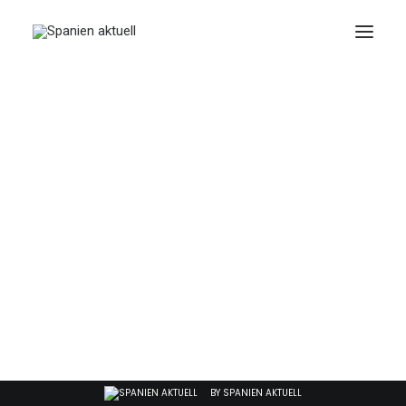
FEBRERO 1, 2024
|
IN
RECHT
|
2 MINUTES
Jeder dritte Deutsche
schiebt Zahlungen
auf
BY
SPANIEN AKTUELL