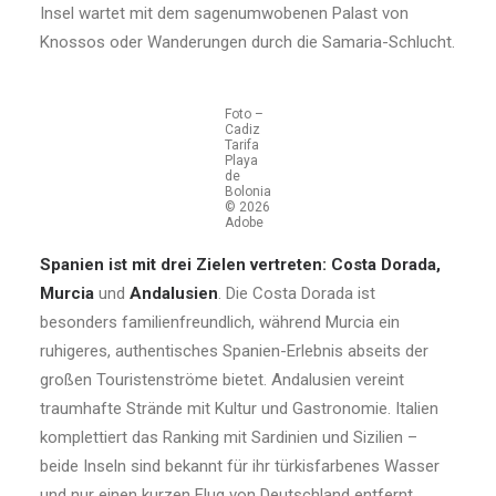
Insel wartet mit dem sagenumwobenen Palast von
Knossos oder Wanderungen durch die Samaria-Schlucht.
Foto –
Cadiz
Tarifa
Playa
de
Bolonia
© 2026
Adobe
Spanien ist mit drei Zielen vertreten:
Costa Dorada,
Murcia
und
Andalusien
. Die Costa Dorada ist
besonders familienfreundlich, während Murcia ein
ruhigeres, authentisches Spanien-Erlebnis abseits der
großen Touristenströme bietet. Andalusien vereint
traumhafte Strände mit Kultur und Gastronomie. Italien
komplettiert das Ranking mit Sardinien und Sizilien –
beide Inseln sind bekannt für ihr türkisfarbenes Wasser
und nur einen kurzen Flug von Deutschland entfernt.