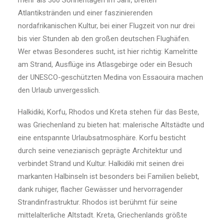
mehr als 300 Sonnentagen im Jahr, breiten
Atlantikstränden und einer faszinierenden
nordafrikanischen Kultur, bei einer Flugzeit von nur drei
bis vier Stunden ab den großen deutschen Flughäfen.
Wer etwas Besonderes sucht, ist hier richtig: Kamelritte
am Strand, Ausflüge ins Atlasgebirge oder ein Besuch
der UNESCO-geschützten Medina von Essaouira machen
den Urlaub unvergesslich.
Halkidiki, Korfu, Rhodos und Kreta stehen für das Beste,
was Griechenland zu bieten hat: malerische Altstädte und
eine entspannte Urlaubsatmosphäre. Korfu besticht
durch seine venezianisch geprägte Architektur und
verbindet Strand und Kultur. Halkidiki mit seinen drei
markanten Halbinseln ist besonders bei Familien beliebt,
dank ruhiger, flacher Gewässer und hervorragender
Strandinfrastruktur. Rhodos ist berühmt für seine
mittelalterliche Altstadt. Kreta, Griechenlands größte