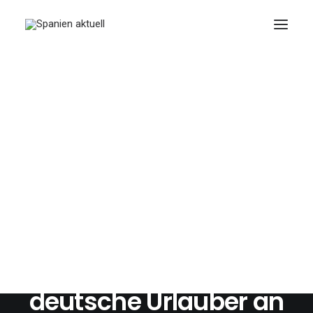
JUNIO 1, 2026
|
IN
REISE
|
2 MINUTES
Marokko und
Griechenland führen
die Liste der
günstigsten
Sommerreiseziele für
deutsche Urlauber an