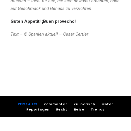
müssen – ideal für alle, die sich bewusst ernähren, ohne
auf Geschmack und Genuss zu verzichten.
Guten Appetit! ¡Buen provecho!
Text – © Spanien aktuell – Cesar Certier
ZEIGE ALLES
Kommentar
Kulinarisch
Motor
Reportagen
Recht
Reise
Trends