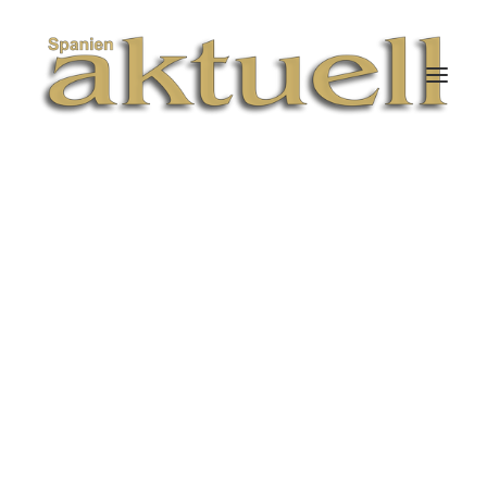
ABRIL 1, 2026
|
IN
KULINARISCH
|
21 MINUTES
Spanien leicht
genießen – gesunde
Genüsse für Figur und
Gaumen