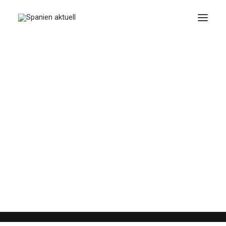
JULIO 31, 2020
|
IN
REISE
|
6 MINUTES
Teil II - Henny und
Toni auf Reisen | Eine
Tour ins östliche
Andalusien nach
Almeria
BY
SPANIEN AKTUELL