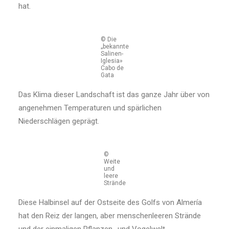
hat.
© Die
„bekannte
Salinen-
Iglesia»
Cabo de
Gata
Das Klima dieser Landschaft ist das ganze Jahr über von
angenehmen Temperaturen und spärlichen
Niederschlägen geprägt.
©
Weite
und
leere
Strände
Diese Halbinsel auf der Ostseite des Golfs von Almería
hat den Reiz der langen, aber menschenleeren Strände